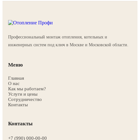
как оно работает
Жидкотопливное отопление — это система обогрева
здания, в которой в качестве источника энергии
используется жидкое топливо. Чаще всего это
дизельное топливо, реже — печное топливо или
Профессиональный монтаж отопления, котельных и
отработанное масло.
инженерных систем под ключ в Москве и Московской области.
Основной элемент системы — дизельный котел. По
конструкции он похож на газовый, но вместо газовой
горелки в нем установлена жидкотопливная горелка
Меню
с форсункой и вентилятором.
Главная
Топливо из емкости подается насосом к форсунке,
О нас
распыляется в камере сгорания, смешивается с
Как мы работаем?
Услуги и цены
воздухом от вентилятора и воспламеняется. Факел
Сотрудничество
греет теплообменник, а тот передает тепло воде или
Контакты
антифризу, которые циркулируют по трубам и
радиаторам.
Контакты
Главная особенность жидкотопливного отопления —
полная автономность. Котлу не нужен газопровод, а
+7 (990) 000-00-00